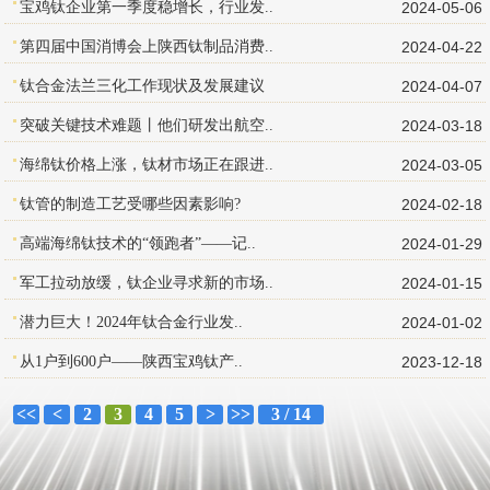
宝鸡钛企业第一季度稳增长，行业发..
2024-05-06
第四届中国消博会上陕西钛制品消费..
2024-04-22
钛合金法兰三化工作现状及发展建议
2024-04-07
突破关键技术难题丨他们研发出航空..
2024-03-18
海绵钛价格上涨，钛材市场正在跟进..
2024-03-05
钛管的制造工艺受哪些因素影响?
2024-02-18
高端海绵钛技术的“领跑者”——记..
2024-01-29
军工拉动放缓，钛企业寻求新的市场..
2024-01-15
潜力巨大！2024年钛合金行业发..
2024-01-02
从1户到600户——陕西宝鸡钛产..
2023-12-18
<<
<
2
3
4
5
>
>>
3 / 14