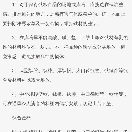
1）对于保存钛板产品的场地或库房，应挑选在保洁整
洁、排水畅达的地方，远离有害气体或粉尘的厂矿。地面上
要扫除净尽杂草及一切杂物，维持钛材的整洁。
2）在库房里不能与酸、碱、盐、士敏土等对钛材有剥蚀
性的材料堆放在一块儿。不一样品种的钛材应分类堆放，避
免淆惑，避免接触腐蚀的物体。
3）大型钛管、钛棒、厚钛板、大口径钛管、钛锻件等钛
合金材料可以露天堆放。
4）中小规模型钛、钛板、钛棒、中口径钛管、钛丝等，
可在通风令人满意的料棚内储存安放，切记上苫下垫。
钛合金棒
5）小规模钛材、薄钛板、钛带、小口径或异型钛管、各