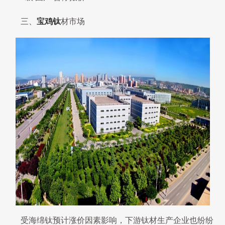
三、
宝鸡钛
材市场
受海绵钛预计涨价因素影响，下游钛材生产企业也纷纷