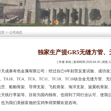
1
2
3
首页
>>
公司动态
独家生产提GR5无缝方管、
[ 作者:本站 | 发布时间:2020-04-30 | 浏览:
2
市天成泰有色金属有限公司：经过自己6年刻苦反复试验、成功攻克
A3、TA18、TC4、TC6、TC11、TC18、TC16钛合金无
航空、船舶骨架、导弹支架、飞机骨架、海洋支架、旋翼机骨架
收天线行李架等。目前为国内独有。也得到了同行业认可、使我
。也为我们美丽富饶的宝鸡争得荣耀欢迎咨询。