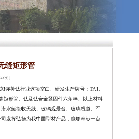
无缝矩形管
228
次 ]
!弥补钛行业这项空白、研发生产牌号：TA1、
缝方管、无缝矩形管、钛及钛合金紧固件六角棒、以上材料
、潜水艇接收天线、玻璃观景台、玻璃栈道、军
公司发挥弘扬为我中国型材产品，能够奉献一点