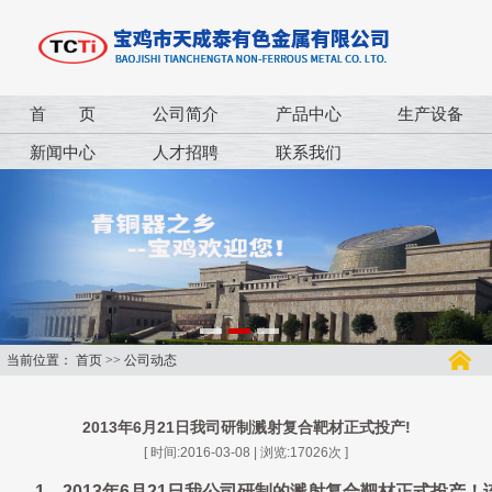
首 页
公司简介
产品中心
生产设备
新闻中心
人才招聘
联系我们
当前位置：
首页
>>
公司动态
2013年6月21日我司研制溅射复合靶材正式投产!
[ 时间:2016-03-08 | 浏览:
17026
次 ]
1、2013年6月21日我公司研制的溅射复合靶材正式投产