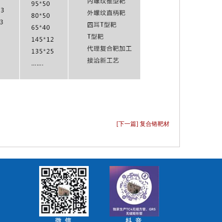
[下一篇] 复合铬靶材