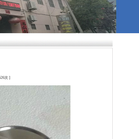
626
次 ]